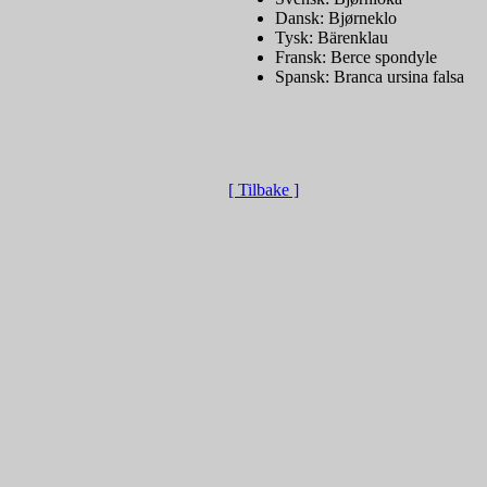
Dansk: Bjørneklo
Tysk: Bärenklau
Fransk: Berce spondyle
Spansk: Branca ursina falsa
[ Tilbake ]