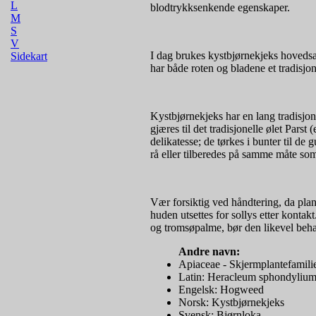
L
blodtrykksenkende egenskaper.
M
S
V
I dag brukes kystbjørnekjeks hovedsakel
Sidekart
har både roten og bladene et tradisjo
Kystbjørnekjeks har en lang tradisjo
gjæres til det tradisjonelle ølet Parst
delikatesse; de tørkes i bunter til de 
rå eller tilberedes på samme måte so
Vær forsiktig ved håndtering, da plan
huden utsettes for sollys etter konta
og tromsøpalme, bør den likevel beh
Andre navn:
Apiaceae - Skjermplantefamili
Latin: Heracleum sphondyliu
Engelsk: Hogweed
Norsk: Kystbjørnekjeks
Svensk: Bjørnloka