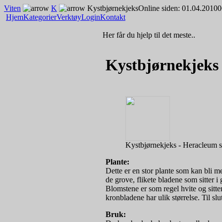
Viten
K
Kystbjørnekjeks
Online siden: 01.04.2010
0
Hjem
Kategorier
Verktøy
Login
Kontakt
Her får du hjelp til det meste..
Kystbjørnekjeks
Kystbjørnekjeks - Heracleum 
Plante:
Dette er en stor plante som kan bli m
de grove, flikete bladene som sitter i
Blomstene er som regel hvite og sitter 
kronbladene har ulik størrelse. Til slu
Bruk: