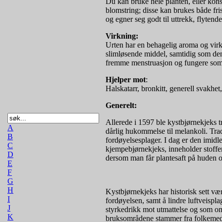
Du kan bruke hele planten, eller kons
blomstring; disse kan brukes både fri
og egner seg godt til uttrekk, flytende 
Virkning:
Urten har en behagelig aroma og virk
slimløsende middel, samtidig som den s
fremme menstruasjon og fungere som 
Hjelper mot
:
Halskatarr, bronkitt, generell svakhet
Generelt:
Allerede i 1597 ble kystbjørnekjeks 
A
dårlig hukommelse til melankoli. Trad
B
fordøyelsesplager. I dag er den imidle
C
kjempebjørnekjeks, inneholder stoffer
D
dersom man får plantesaft på huden og 
E
F
G
H
Kystbjørnekjeks har historisk sett væ
I
fordøyelsen, samt å lindre luftveispl
J
styrkedrikk mot utmattelse og som o
K
bruksområdene stammer fra folkemedisi