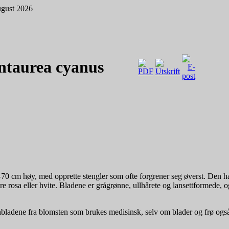
gust 2026
ntaurea cyanus
0–70 cm høy, med opprette stengler som ofte forgrener seg øverst. Den ha
 rosa eller hvite. Bladene er grågrønne, ullhårete og lansettformede, og 
nbladene fra blomsten som brukes medisinsk, selv om blader og frø også 