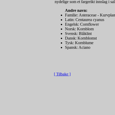
nydelige som et fargerikt innslag i sal
Andre navn:
Familie: Asteraceae - Kurvplan
Latin: Centaurea cyanus
Engelsk: Cornflower
Norsk: Kornblom
Svensk: Blåklint
Dansk: Kornblomst
Tysk: Kornblume
Spansk: Aciano
[ Tilbake ]