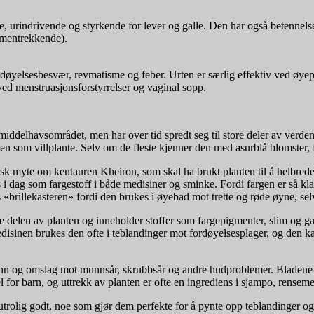
, urindrivende og styrkende for lever og galle. Den har også betenne
mmentrekkende).
døyelsesbesvær, revmatisme og feber. Urten er særlig effektiv ved øyepl
e ved menstruasjonsforstyrrelser og vaginal sopp.
ddelhavsområdet, men har over tid spredt seg til store deler av verden.
en som villplante. Selv om de fleste kjenner den med asurblå blomster, f
 myte om kentauren Kheiron, som skal ha brukt planten til å helbrede e
i dag som fargestoff i både medisiner og sminke. Fordi fargen er så klar,
 «brillekasteren» fordi den brukes i øyebad mot trette og røde øyne, se
 delen av planten og inneholder stoffer som fargepigmenter, slim og gar
isinen brukes den ofte i teblandinger mot fordøyelsesplager, og den ka
nn og omslag mot munnsår, skrubbsår og andre hudproblemer. Bladene k
 for barn, og uttrekk av planten er ofte en ingrediens i sjampo, rense
trolig godt, noe som gjør dem perfekte for å pynte opp teblandinger og 