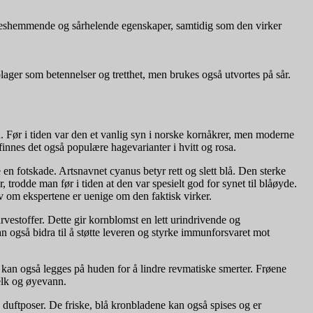
lseshemmende og sårhelende egenskaper, samtidig som den virker
ager som betennelser og tretthet, men brukes også utvortes på sår.
 Før i tiden var den et vanlig syn i norske kornåkrer, men moderne
innes det også populære hagevarianter i hvitt og rosa.
n fotskade. Artsnavnet cyanus betyr rett og slett blå. Den sterke
 trodde man før i tiden at den var spesielt god for synet til blåøyde.
lv om ekspertene er uenige om den faktisk virker.
vestoffer. Dette gir kornblomst en lett urindrivende og
n også bidra til å støtte leveren og styrke immunforsvaret mot
an også legges på huden for å lindre revmatiske smerter. Frøene
melk og øyevann.
duftposer. De friske, blå kronbladene kan også spises og er