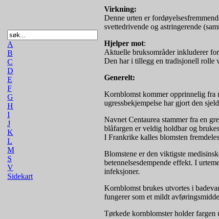
Virkning:
Denne urten er fordøyelsesfremmende
svettedrivende og astringerende (sa
Hjelper mot
:
A
Aktuelle bruksområder inkluderer for
B
Den har i tillegg en tradisjonell roll
C
D
Generelt:
E
F
Kornblomst kommer opprinnelig fra mi
G
ugressbekjempelse har gjort den sjeld
H
I
Navnet Centaurea stammer fra en gresk
J
blåfargen er veldig holdbar og brukes 
K
I Frankrike kalles blomsten fremdeles
L
M
Blomstene er den viktigste medisinske
S
betennelsesdempende effekt. I urtemed
V
infeksjoner.
Sidekart
Kornblomst brukes utvortes i badeva
fungerer som et mildt avføringsmiddel
Tørkede kornblomster holder fargen u