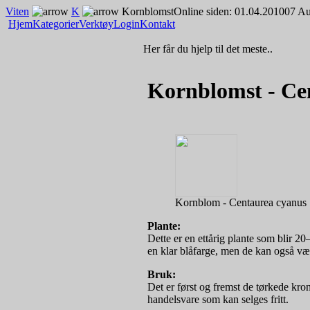
Viten
K
Kornblomst
Online siden: 01.04.2010
07 Au
Hjem
Kategorier
Verktøy
Login
Kontakt
Her får du hjelp til det meste..
Kornblomst - Ce
Kornblom - Centaurea cyanus
Plante:
Dette er en ettårig plante som blir 2
en klar blåfarge, men de kan også være
Bruk:
Det er først og fremst de tørkede kro
handelsvare som kan selges fritt.