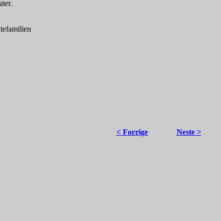
ater.
tefamilien
< Forrige
Neste >