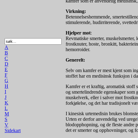
kamfer som er anvendelig medisinsk, d
Virkning:
Betennelseshemmende, smertestillend
stimulerende, hudirriterende, svette
Hjelper mot
:
Revmatiske smerter, muskelsmerter, led
frostknuter, hoste, bronkitt, bakterie
A
hemorroider.
B
C
Generelt:
D
E
Selv om kamfer er mest kjent som ingr
F
stoffet har en medisinsk funksjon i da
G
H
Kamfer er et kraftig, aromatisk stof
I
og smertelindrende egenskaper som gjø
J
muskelverk, eller i salver mot frostkn
K
forkjølelse, og det har tradisjonelt v
L
I kinesisk urtemedisin brukes blomste
M
Urten er derfor anvendelig ved uregel
S
blodopphopning, og de fleste andre p
V
det er smerter og opphovninger, og fo
Sidekart