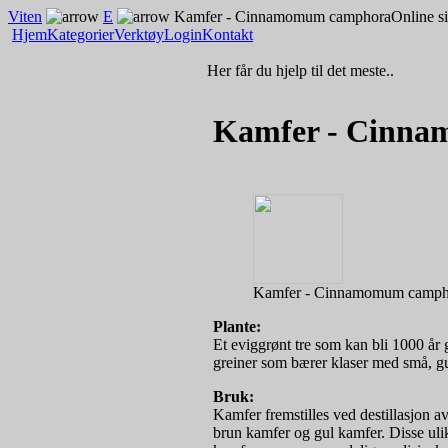
Viten
E
Kamfer - Cinnamomum camphora
Online s
Hjem
Kategorier
Verktøy
Login
Kontakt
Her får du hjelp til det meste..
Kamfer - Cinn
Kamfer - Cinnamomum camph
Plante:
Et eviggrønt tre som kan bli 1000 år
greiner som bærer klaser med små, gu
Bruk:
Kamfer fremstilles ved destillasjon av
brun kamfer og gul kamfer. Disse ulik