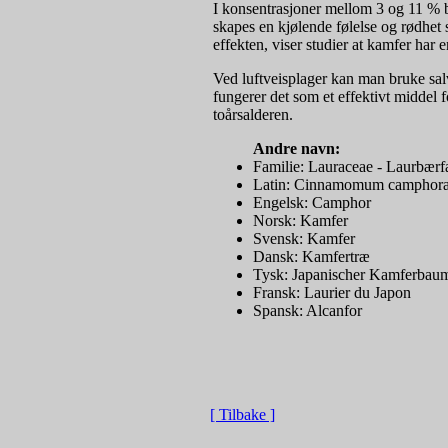
I konsentrasjoner mellom 3 og 11 % b
skapes en kjølende følelse og rødhet 
effekten, viser studier at kamfer har
Ved luftveisplager kan man bruke sal
fungerer det som et effektivt middel 
toårsalderen.
Andre navn:
Familie: Lauraceae - Laurbærf
Latin: Cinnamomum camphor
Engelsk: Camphor
Norsk: Kamfer
Svensk: Kamfer
Dansk: Kamfertræ
Tysk: Japanischer Kamferbau
Fransk: Laurier du Japon
Spansk: Alcanfor
[ Tilbake ]