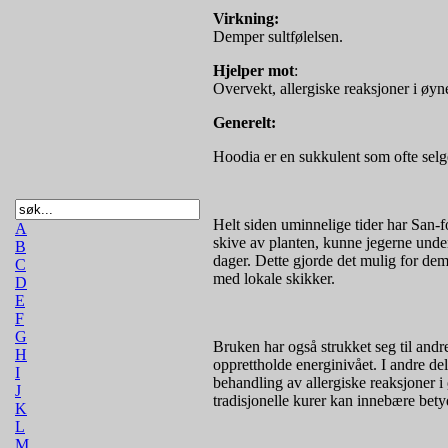
Virkning:
Demper sultfølelsen.
Hjelper mot
:
Overvekt, allergiske reaksjoner i øy
Generelt:
Hoodia er en sukkulent som ofte selge
Helt siden uminnelige tider har San-f
A
skive av planten, kunne jegerne under
B
dager. Dette gjorde det mulig for dem 
C
med lokale skikker.
D
E
F
G
Bruken har også strukket seg til andr
H
opprettholde energinivået. I andre del
I
behandling av allergiske reaksjoner 
J
tradisjonelle kurer kan innebære betyd
K
L
M