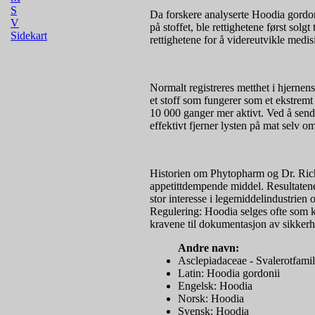
S
Da forskere analyserte Hoodia gordonii
V
på stoffet, ble rettighetene først solg
Sidekart
rettighetene for å videreutvikle medis
Normalt registreres metthet i hjernen
et stoff som fungerer som et ekstremt 
10 000 ganger mer aktivt. Ved å sende
effektivt fjerner lysten på mat selv o
Historien om Phytopharm og Dr. Rich
appetittdempende middel. Resultatene 
stor interesse i legemiddelindustrien 
Regulering: Hoodia selges ofte som k
kravene til dokumentasjon av sikkerh
Andre navn:
Asclepiadaceae - Svalerotfamil
Latin: Hoodia gordonii
Engelsk: Hoodia
Norsk: Hoodia
Svensk: Hoodia