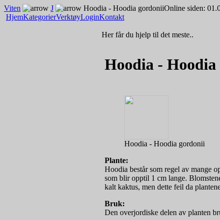
Viten
J
Hoodia - Hoodia gordonii
Online siden: 01.
Hjem
Kategorier
Verktøy
Login
Kontakt
Her får du hjelp til det meste..
Hoodia - Hoodia 
Hoodia - Hoodia gordonii
Plante:
Hoodia består som regel av mange op
som blir opptil 1 cm lange. Blomstene
kalt kaktus, men dette feil da planten
Bruk:
Den overjordiske delen av planten br