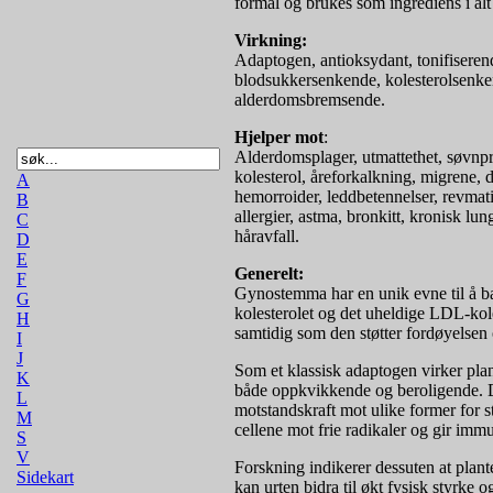
formål og brukes som ingrediens i alt f
Virkning:
Adaptogen, antioksydant, tonifisere
blodsukkersenkende, kolesterolsenke
alderdomsbremsende.
Hjelper mot
:
Alderdomsplager, utmattethet, søvnp
kolesterol, åreforkalkning, migrene, d
A
hemorroider, leddbetennelser, revmatism
B
allergier, astma, bronkitt, kronisk lu
C
håravfall.
D
E
Generelt:
F
Gynostemma har en unik evne til å ba
G
kolesterolet og det uheldige LDL-kole
H
samtidig som den støtter fordøyelsen
I
J
Som et klassisk adaptogen virker plan
K
både oppkvikkende og beroligende. D
L
motstandskraft mot ulike former for s
M
cellene mot frie radikaler og gir immu
S
V
Forskning indikerer dessuten at plan
Sidekart
kan urten bidra til økt fysisk styrke 