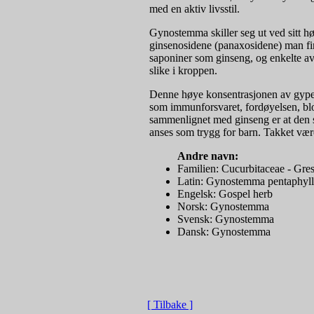
med en aktiv livsstil.
Gynostemma skiller seg ut ved sitt hø
ginsenosidene (panaxosidene) man fin
saponiner som ginseng, og enkelte av 
slike i kroppen.
Denne høye konsentrasjonen av gypeno
som immunforsvaret, fordøyelsen, bl
sammenlignet med ginseng er at den sj
anses som trygg for barn. Takket vær
Andre navn:
Familien: Cucurbitaceae - Gres
Latin: Gynostemma pentaphyl
Engelsk: Gospel herb
Norsk: Gynostemma
Svensk: Gynostemma
Dansk: Gynostemma
[ Tilbake ]