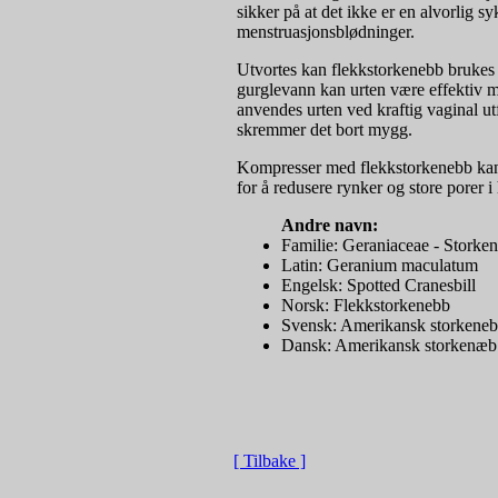
sikker på at det ikke er en alvorlig 
menstruasjonsblødninger.
Utvortes kan flekkstorkenebb brukes
gurglevann kan urten være effektiv m
anvendes urten ved kraftig vaginal ut
skremmer det bort mygg.
Kompresser med flekkstorkenebb kan 
for å redusere rynker og store porer i
Andre navn:
Familie: Geraniaceae - Storke
Latin: Geranium maculatum
Engelsk: Spotted Cranesbill
Norsk: Flekkstorkenebb
Svensk: Amerikansk storkene
Dansk: Amerikansk storkenæb
[ Tilbake ]