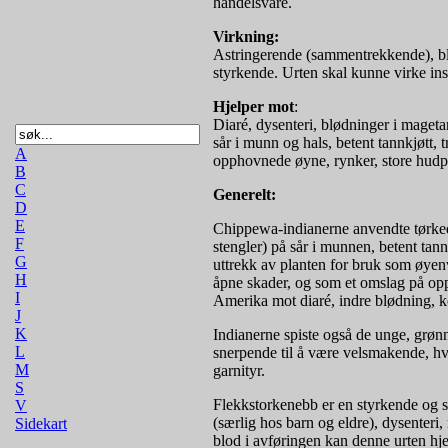
handelsvare.
Virkning:
Astringerende (sammentrekkende), blo
styrkende. Urten skal kunne virke in
Hjelper mot
:
Diaré, dysenteri, blødninger i mageta
sår i munn og hals, betent tannkjøtt,
A
opphovnede øyne, rynker, store hudp
B
C
Generelt:
D
E
Chippewa-indianerne anvendte tørkede
F
stengler) på sår i munnen, betent tan
G
uttrekk av planten for bruk som øyenv
H
åpne skader, og som et omslag på opp
I
Amerika mot diaré, indre blødning, k
J
K
Indianerne spiste også de unge, grøn
L
snerpende til å være velsmakende, h
M
garnityr.
S
Flekkstorkenebb er en styrkende og s
V
(særlig hos barn og eldre), dysenteri
Sidekart
blod i avføringen kan denne urten hjel