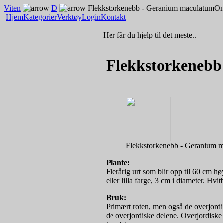
Viten
D
Flekkstorkenebb - Geranium maculatum
On
Hjem
Kategorier
Verktøy
Login
Kontakt
Her får du hjelp til det meste..
Flekkstorkenebb
Flekkstorkenebb - Geranium 
Plante:
Flerårig urt som blir opp til 60 cm hø
eller lilla farge, 3 cm i diameter. Hv
Bruk:
Primært roten, men også de overjordi
de overjordiske delene. Overjordiske