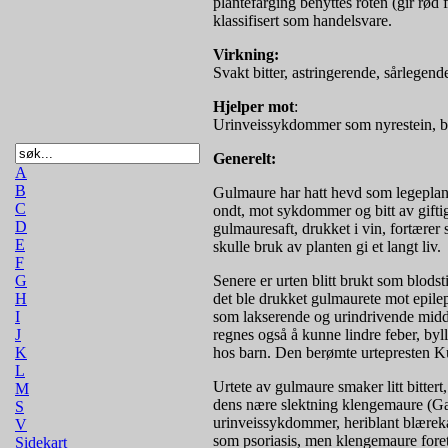
plantefarging benyttes roten (gir rød
klassifisert som handelsvare.
Virkning:
Svakt bitter, astringerende, sårlege
Hjelper mot
:
Urinveissykdommer som nyrestein, bl
Generelt:
A
B
Gulmaure har hatt hevd som legeplant
C
ondt, mot sykdommer og bitt av gifti
D
gulmauresaft, drukket i vin, fortærer s
E
skulle bruk av planten gi et langt liv.
F
G
Senere er urten blitt brukt som blods
H
det ble drukket gulmaurete mot epilep
I
som lakserende og urindrivende midde
J
regnes også å kunne lindre feber, by
K
hos barn. Den berømte urtepresten Kün
L
Urtete av gulmaure smaker litt bitt
M
dens nære slektning klengemaure (Gal
S
urinveissykdommer, heriblant blærek
V
som psoriasis, men klengemaure foret
Sidekart