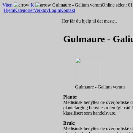
Viten
K
Gulmaure - Galium verum
Online siden: 0
Hjem
Kategorier
Verktøy
Login
Kontakt
Her får du hjelp til det meste..
Gulmaure - Gal
Gulmaure - Galium verum
Plante:
Medisinsk benyttes de overjordiske de
plantefarging benyttes roten (gir rød
klassifisert som handelsvare.
Bruk:
Medisinsk benyttes de overjordiske de