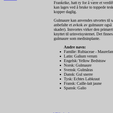
Frankrike, hatt ry for å være et verdi
kan lages ved å bruke to toppede tes
kopper daglig.
Gulmaure kan anvendes utvortes til 
anbefalte et avkok av gulmaure også f
skader). Innvortes virker den prim
knyttet til urinveisystemet. Det finn
gulmaure som medisinplante.
Andre navn:
Familie: Rubiaceae - Maurefam
Latin: Galium verum
Engelsk: Yellow Bedstraw
Norsk: Gulmaure
Svensk: Gulmåras
Dansk: Gul snerre
Tysk: Echtes Labkraut
Fransk: Caille-lait jaune
Spansk: Galio