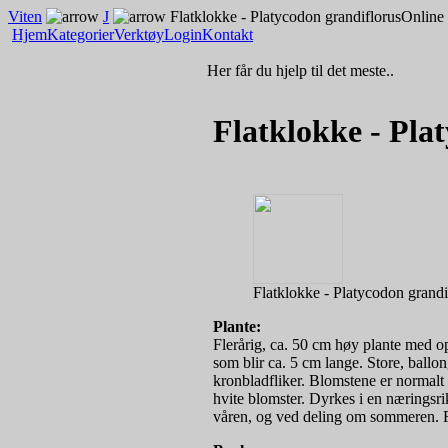
Viten
J
Flatklokke - Platycodon grandiflorus
Online 
Hjem
Kategorier
Verktøy
Login
Kontakt
Her får du hjelp til det meste..
Flatklokke - Pla
Flatklokke - Platycodon grandi
Plante:
Flerårig, ca. 50 cm høy plante med o
som blir ca. 5 cm lange. Store, bal
kronbladfliker. Blomstene er normalt b
hvite blomster. Dyrkes i en næringsri
våren, og ved deling om sommeren. Fr