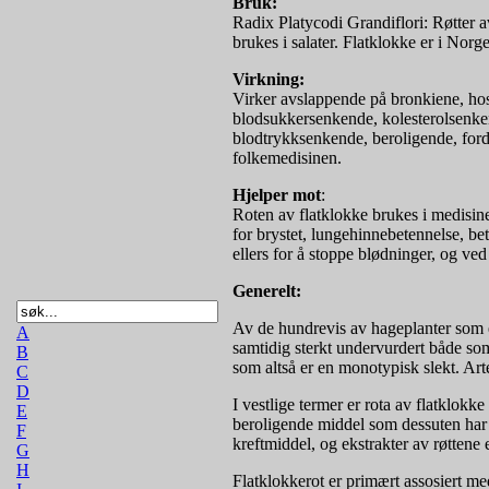
Bruk:
Radix Platycodi Grandiflori: Røtter a
brukes i salater. Flatklokke er i Norg
Virkning:
Virker avslappende på bronkiene, hos
blodsukkersenkende, kolesterolsenke
blodtrykksenkende, beroligende, ford
folkemedisinen.
Hjelper mot
:
Roten av flatklokke brukes i medisine
for brystet, lungehinnebetennelse, be
ellers for å stoppe blødninger, og v
Generelt:
Av de hundrevis av hageplanter som er
A
samtidig sterkt undervurdert både som
B
som altså er en monotypisk slekt. Arte
C
D
I vestlige termer er rota av flatklok
E
beroligende middel som dessuten har e
F
kreftmiddel, og ekstrakter av røttene
G
H
Flatklokkerot er primært assosiert me