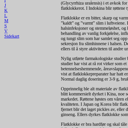
I
(Glycyrrhiza uralensis) i et avkok fo
J
flatklokkerot. I Indokina blir røtten
K
L
Flatklokke er en bitter, skarp og va
M
”kaldt” og ”varmt” slim i luftveiene. 
S
halsinfeksjoner og stemmeløshet, og ka
V
behandling av vanlig forkjølelse, infl
Sidekart
og tungt slim som har samlet seg opp i
sekresjon fra slimhinnene i halsen. De
ellers til å styre aktiviteten til andre
Nylig utførte farmakologiske studier
studier har vist at rå rot virker som 
betennelseshemmende, åreavslappend
vist at flatklokkepreparater har hatt 
Normal daglig dosering er 3-9 g, bruk
Opprinnelig ble alt materiale av flatk
blitt kommersielt dyrket i Kina, noe s
markedet. Røttene høstes om våren ell
kvaliteten. I Japan og Korea blir flat
fjernet blir det laget pickles av, elle
ginseng. Ellers dyrkes flatklokke som
Flatklokke er bra hardfør og skal tåle