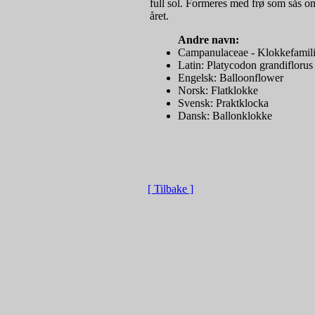
full sol. Formeres med frø som sås o
året.
Andre navn:
Campanulaceae - Klokkefamil
Latin: Platycodon grandiflorus
Engelsk: Balloonflower
Norsk: Flatklokke
Svensk: Praktklocka
Dansk: Ballonklokke
[ Tilbake ]