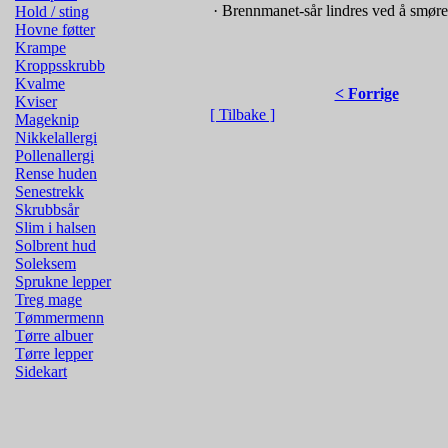
· Brennmanet-sår lindres ved å smøre 
Hold / sting
Hovne føtter
Krampe
Kroppsskrubb
Kvalme
< Forrige
Kviser
[ Tilbake ]
Mageknip
Nikkelallergi
Pollenallergi
Rense huden
Senestrekk
Skrubbsår
Slim i halsen
Solbrent hud
Soleksem
Sprukne lepper
Treg mage
Tømmermenn
Tørre albuer
Tørre lepper
Sidekart