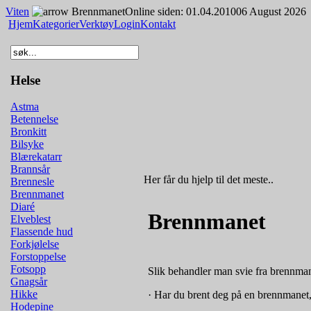
Viten
Brennmanet
Online siden: 01.04.2010
06 August 2026
Hjem
Kategorier
Verktøy
Login
Kontakt
Helse
Astma
Betennelse
Bronkitt
Bilsyke
Blærekatarr
Brannsår
Her får du hjelp til det meste..
Brennesle
Brennmanet
Diaré
Brennmanet
Elveblest
Flassende hud
Forkjølelse
Forstoppelse
Fotsopp
Slik behandler man svie fra brennman
Gnagsår
Hikke
· Har du brent deg på en brennmanet
Hodepine