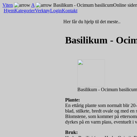
Viten
A
Basilikum - Ocimum basilicum
Online side
Hjem
Kategorier
Verktøy
Login
Kontakt
Her får du hjelp til det meste..
Basilikum - Oci
Basilikum - Ocimum basilicu
Plante:
En ettårig plante som normalt blir 20
blad, stilkete, bredt ovale og med en 
Blomstene, som kommer på ettersommere
dyrkes på en varm plass, eventuelt i 
Bruk: