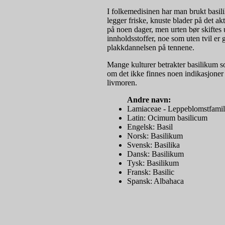
I folkemedisinen har man brukt basil
legger friske, knuste blader på det ak
på noen dager, men urten bør skifte
innholdsstoffer, noe som uten tvil er 
plakkdannelsen på tennene.
Mange kulturer betrakter basilikum s
om det ikke finnes noen indikasjoner i
livmoren.
Andre navn:
Lamiaceae - Leppeblomstfamil
Latin: Ocimum basilicum
Engelsk: Basil
Norsk: Basilikum
Svensk: Basilika
Dansk: Basilikum
Tysk: Basilikum
Fransk: Basilic
Spansk: Albahaca