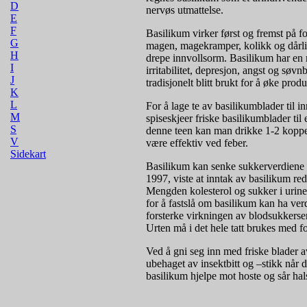
D
nervøs utmattelse.
E
F
Basilikum virker først og fremst på fo
G
magen, magekramper, kolikk og dårlig
H
drepe innvollsorm. Basilikum har en 
I
irritabilitet, depresjon, angst og sø
J
tradisjonelt blitt brukt for å øke pr
K
L
For å lage te av basilikumblader til i
M
spiseskjeer friske basilikumblader ti
S
denne teen kan man drikke 1-2 kopper
V
være effektiv ved feber.
Sidekart
Basilikum kan senke sukkerverdiene i 
1997, viste at inntak av basilikum
Mengden kolesterol og sukker i urinen
for å fastslå om basilikum kan ha ve
forsterke virkningen av blodsukkerse
Urten må i det hele tatt brukes med fo
Ved å gni seg inn med friske blader 
ubehaget av insektbitt og –stikk når
basilikum hjelpe mot hoste og sår hals