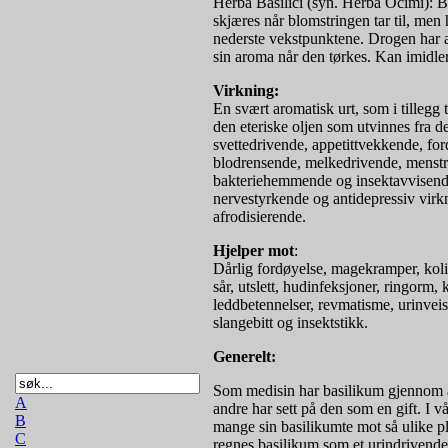
Herba Basilici (syn. Herba Ocimi): Ba
skjæres når blomstringen tar til, m
nederste vekstpunktene. Drogen har a
sin aroma når den tørkes. Kan imidler
Virkning:
En svært aromatisk urt, som i tillegg
den eteriske oljen som utvinnes fra 
svettedrivende, appetittvekkende, fo
blodrensende, melkedrivende, menstru
bakteriehemmende og insektavvisende.
nervestyrkende og antidepressiv virk
afrodisierende.
Hjelper mot
:
Dårlig fordøyelse, magekramper, kolik
sår, utslett, hudinfeksjoner, ringorm, k
leddbetennelser, revmatisme, urinvei
slangebitt og insektstikk.
Generelt:
Som medisin har basilikum gjennom år
A
andre har sett på den som en gift. I 
B
mange sin basilikumte mot så ulike pl
C
regnes basilikum som et urindrivende