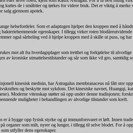
n eller selve roten, kjent som Radix Astragali. For å få best mulig virk
g kuttes de i småbiter og tørkes for videre bruk. Det er viktig å merke s
for salg gjennom apotek.
mange helsefordeler. Som et adaptogen hjelper den kroppen med å håndtere
 bakteriehemmende egenskaper. I tillegg virker roten blodåreutvidende 
mmer også sårheling ved å hjelpe kroppen med å skille ut puss, og har 
rukes mot alt fra hverdagsplager som tretthet og forkjølelse til alvorli
gen av kroniske utmattelsestilstander og sår som ikke vil gro, samtidig
disjonell kinesisk medisin, har Astragalus membranaceus nå fått stor opp
 livskraften og beskytte mot sykdom. Det kinesiske navnet, Huangqi, kan 
ne). Moderne vitenskap støtter nå opp under denne tradisjonen; forsknin
ennende muligheter i behandlingen av alvorlige tilstander som kreft.
 er å bygge opp fysisk styrke og gi immunforsvaret et løft. Innen tradi
å organer som milt, nyrer og lunger, i tillegg til selve blodet. For å opp
 som utfyller dens egenskaper.