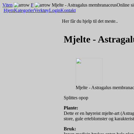
Viten
F
Mjelte - Astragalus membranaceus
Online s
Hjem
Kategorier
Verktøy
Login
Kontakt
Her får du hjelp til det meste..
Mjelte - Astrag
Mjelte - Astragalus membrana
Splittes opop
Plante:
Dette er en høyreist mjelte-art (Astr
store, gule erteblomster og karakteris
Bruk: