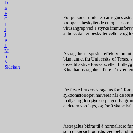
D
E
F
For personer under 35 år regnes astra
G
kroppens beskyttende energi – som hje
H
virusangrep ved å styrke immunforsva
I
antioksidanter beskytter cellene og l
J
K
L
M
Astragalus er spesielt effektiv mot u
S
blant annet fra University of Texas,
V
disse til aktive forsvarsceller. I til
Sidekart
Kina har astragalus i flere tiår vært 
De fleste bruker astragalus for å fore
sykdomsforløpet halveres når de først 
matlyst og fordøyelsesplager. På grun
endetarmsprolaps, og for å skape bala
Astragalus bidrar til å normalisere fu
som er spesielt gunstig ved behandlin