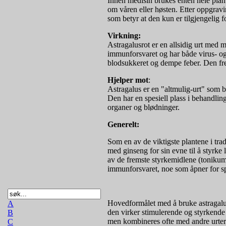
Innen medisin brukes enten hele plante
om våren eller høsten. Etter oppgravin
som betyr at den kun er tilgjengelig 
Virkning:
Astragalusrot er en allsidig urt med 
immunforsvaret og har både virus- og
blodsukkeret og dempe feber. Den fre
Hjelper mot
:
Astragalus er en "altmulig-urt" som b
Den har en spesiell plass i behandlin
organer og blødninger.
Generelt:
Som en av de viktigste plantene i tra
med ginseng for sin evne til å styrke
av de fremste styrkemidlene (tonikume
immunforsvaret, noe som åpner for sp
Hovedformålet med å bruke astragalus
A
den virker stimulerende og styrkende p
B
men kombineres ofte med andre urter
C