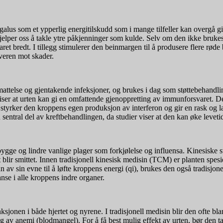
galus som et ypperlig energitilskudd som i mange tilfeller kan overgå gin
lper oss å takle ytre påkjenninger som kulde. Selv om den ikke brukes u
ret bredt. I tillegg stimulerer den beinmargen til å produsere flere r
everen mot skader.
tmattelse og gjentakende infeksjoner, og brukes i dag som støttebehandlin
 viser at urten kan gi en omfattende gjenoppretting av immunforsvaret. 
legg styrker den kroppens egen produksjon av interferon og gir en rask og
en sentral del av kreftbehandlingen, da studier viser at den kan øke leve
bygge og lindre vanlige plager som forkjølelse og influensa. Kinesiske st
blir smittet. Innen tradisjonell kinesisk medisin (TCM) er planten spesiel
n av sin evne til å løfte kroppens energi (qi), brukes den også tradisjon
nse i alle kroppens indre organer.
nksjonen i både hjertet og nyrene. I tradisjonell medisin blir den ofte 
g av anemi (blodmangel). For å få best mulig effekt av urten, bør den ta