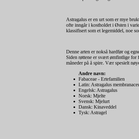
Astragalus er en urt som er mye brukt
ofte inngår i kostholdet i Østen i var
klassifisert som et legemiddel, noe so
Denne arten er nokså hardfør og egner 
Siden røttene er svært ømfintlige for
måneder på å spire. Vær spesielt nøye
Andre navn:
Fabaceae - Ertefamilien
Latin: Astragalus membranace
Engelsk: Astragalus
Norsk: Mjelte
Svensk: Mjelurt
Dansk: Kinaveddel
Tysk: Astragel