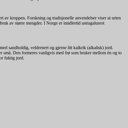
ert av kroppen. Forskning og tradisjonelle anvendelser viser at urten
 bruk av større mengder. I Norge er imidlertid astragalusrot
ed sandholdig, veldrenert og gjerne litt kalkrik (alkalisk) jord.
nnå er små. Den formeres vanligvis med frø som bruker mellom én og to
r fuktig jord.