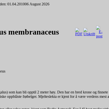
iden: 01.04.2010
06 August 2026
alus membranaceus
ceus
agalus) som kan bli opptil 2 meter høy. Den har en bred krone og finnet
tiske oppblåste frøbelger. Mjelteslekta er kjent for å være verdens mest a