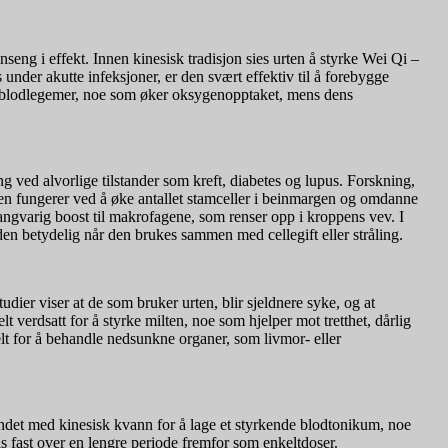
seng i effekt. Innen kinesisk tradisjon sies urten å styrke Wei Qi –
nder akutte infeksjoner, er den svært effektiv til å forebygge
øde blodlegemer, noe som øker oksygenopptaket, mens dens
g ved alvorlige tilstander som kreft, diabetes og lupus. Forskning,
Den fungerer ved å øke antallet stamceller i beinmargen og omdanne
 langvarig boost til makrofagene, som renser opp i kroppens vev. I
tiden betydelig når den brukes sammen med cellegift eller stråling.
udier viser at de som bruker urten, blir sjeldnere syke, og at
t verdsatt for å styrke milten, noe som hjelper mot tretthet, dårlig
elt for å behandle nedsunkne organer, som livmor- eller
blandet med kinesisk kvann for å lage et styrkende blodtonikum, noe
s fast over en lengre periode fremfor som enkeltdoser.