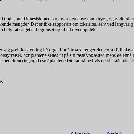
 i tradisjonell kinesisk medisin, hvor den anses som trygg og godt toler
ierende mengder. Det er ikke rapportert om toksisitet, selv ved langvarig
m betyr at salget er begrenset og ofte krever apotek.
seg godt for dyrking i Norge. For å trives trenger den en solfylt plass m
 forstyrrelser, bør plantene settes ut på sitt faste voksested mens de e
 med dreneringen, da småplantene lett kan råtne hvis de blir stående i fo
us
< Forrige
Neste >