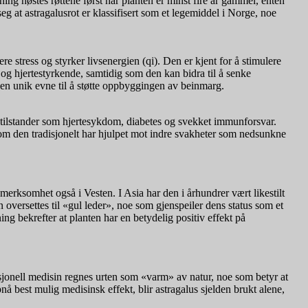
ning høstes røttene først når planten er minst fire år gammel, enten
eg at astragalusrot er klassifisert som et legemiddel i Norge, noe
 stress og styrker livsenergien (qi). Den er kjent for å stimulere
og hjertestyrkende, samtidig som den kan bidra til å senke
en unik evne til å støtte oppbyggingen av beinmarg.
ge tilstander som hjertesykdom, diabetes og svekket immunforsvar.
 som den tradisjonelt har hjulpet mot indre svakheter som nedsunkne
merksomhet også i Vesten. I Asia har den i århundrer vært likestilt
oversettes til «gul leder», noe som gjenspeiler dens status som et
g bekrefter at planten har en betydelig positiv effekt på
sjonell medisin regnes urten som «varm» av natur, noe som betyr at
nå best mulig medisinsk effekt, blir astragalus sjelden brukt alene,