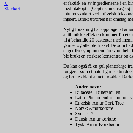
er faktisk en av ingrediensene i en k
V
med titakoptis (Coptis chinensis) og p
Sidekart
intramuskulært ved luftveisinfeksjone
injisert. Brukt utvortes har omslag 
Nylig forskning har oppdaget at amur
antibiotiske effekten kommer fra et s
til å behandle 20 pasienter med menin
gamle, og alle ble friske! De som had
dager før symptomene forsvant helt. E
ble brukt en sterkere konsentrasjon av
Du kan også få en gul plantefarge fra
fungerer som et naturlig insektmiddel,
og brukes blant annet i møbler. Barke
Andre navn:
Rutaceae - Rutefamilien
Latin: Phellodendron amurens
Engelsk: Amur Cork Tree
Norsk: Amurkorktre
Svensk: ?
Dansk: Amur korktræ
Tysk: Amur-Korkbaum