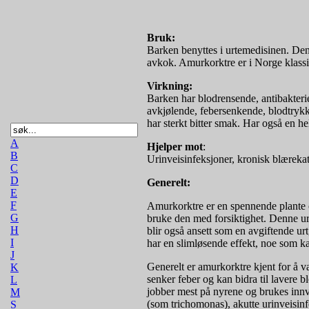
Bruk:
Barken benyttes i urtemedisinen. Den 
avkok. Amurkorktre er i Norge klassi
Virkning:
Barken har blodrensende, antibakterie
avkjølende, febersenkende, blodtryk
har sterkt bitter smak. Har også en 
A
Hjelper mot
:
B
Urinveisinfeksjoner, kronisk blærekat
C
D
Generelt:
E
F
Amurkorktre er en spennende plante og
G
bruke den med forsiktighet. Denne urte
H
blir også ansett som en avgiftende urt
I
har en slimløsende effekt, noe som kan
J
Generelt er amurkorktre kjent for å v
K
senker feber og kan bidra til lavere b
L
jobber mest på nyrene og brukes innvor
M
(som trichomonas), akutte urinveisinf
S