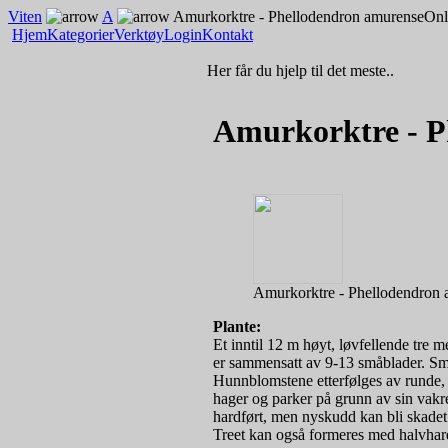
Viten
A
Amurkorktre - Phellodendron amurense
Onl
Hjem
Kategorier
Verktøy
Login
Kontakt
Her får du hjelp til det meste..
Amurkorktre - P
Amurkorktre - Phellodendron
Plante:
Et inntil 12 m høyt, løvfellende tre 
er sammensatt av 9-13 småblader. Små
Hunnblomstene etterfølges av runde, sv
hager og parker på grunn av sin vakr
hardført, men nyskudd kan bli skadet 
Treet kan også formeres med halvhard