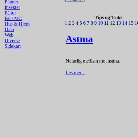
Planter
Insekter
På tur
Tips og Triks
Bil / MC
1
2
3
4
5
6
7
8
9
10
11
12
13
14
15
1
Hus & Hjem
Data
Web
Astma
Diverse
Sidekart
Naturlig medisin mot astma.
Les mer...