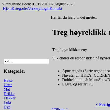
Viten
Online siden: 01.04.2010
07 August 2026
Hjem
Kategorier
Verktøy
Login
Kontakt
Her får du hjelp til det meste..
Treg høyreklikk
Treg høyreklikk-meny
Slik endrer du responstiden på høyr
Kategorier
Åpne regedit (Skriv regedit i sø
Naviger til: HKEY_CURRENT
Dobbeltklikk på: MenuShowDela
Helse
Lagre, og restart PC
Urter
Mat
Drikke
Flekker
Lukt
< Forrig
Dyr
[ Tilbake ]