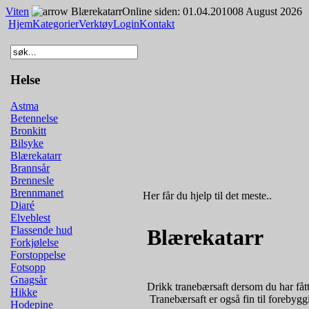
Viten
Blærekatarr
Online siden: 01.04.2010
08 August 2026
Hjem
Kategorier
Verktøy
Login
Kontakt
Helse
Astma
Betennelse
Bronkitt
Bilsyke
Blærekatarr
Brannsår
Brennesle
Brennmanet
Her får du hjelp til det meste..
Diaré
Elveblest
Flassende hud
Blærekatarr
Forkjølelse
Forstoppelse
Fotsopp
Gnagsår
Drikk tranebærsaft dersom du har fått
Hikke
­ Tranebærsaft er også fin til forebyg
Hodepine