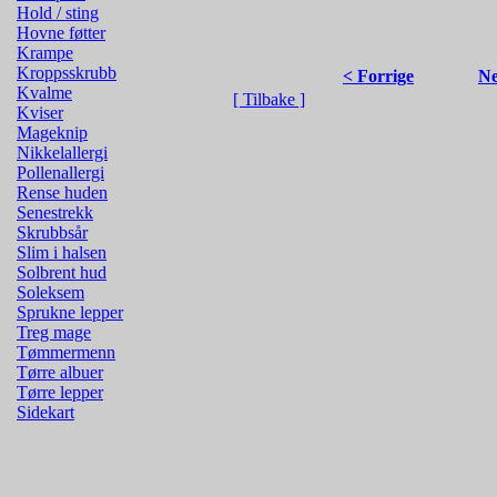
Hold / sting
Hovne føtter
Krampe
Kroppsskrubb
< Forrige
Ne
Kvalme
[ Tilbake ]
Kviser
Mageknip
Nikkelallergi
Pollenallergi
Rense huden
Senestrekk
Skrubbsår
Slim i halsen
Solbrent hud
Soleksem
Sprukne lepper
Treg mage
Tømmermenn
Tørre albuer
Tørre lepper
Sidekart