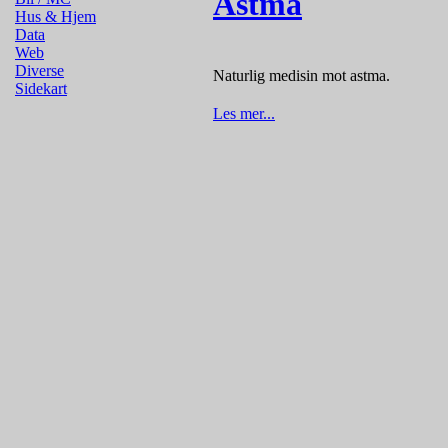
Astma
Hus & Hjem
Data
Web
Diverse
Naturlig medisin mot astma.
Sidekart
Les mer...