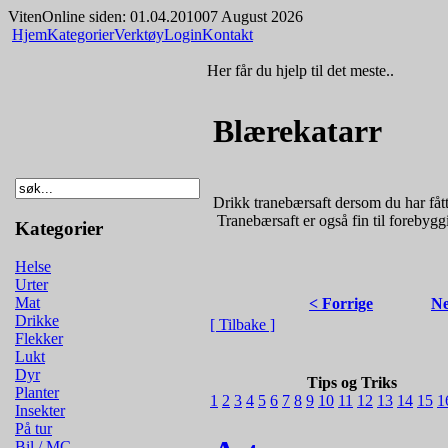
Viten
Online siden: 01.04.2010
07 August 2026
Hjem
Kategorier
Verktøy
Login
Kontakt
Her får du hjelp til det meste..
Blærekatarr
Drikk tranebærsaft dersom du har fått
­ Tranebærsaft er også fin til forebyg
Kategorier
Helse
Urter
Mat
< Forrige
Ne
Drikke
[ Tilbake ]
Flekker
Lukt
Dyr
Tips og Triks
Planter
1
2
3
4
5
6
7
8
9
10
11
12
13
14
15
1
Insekter
På tur
Bil / MC