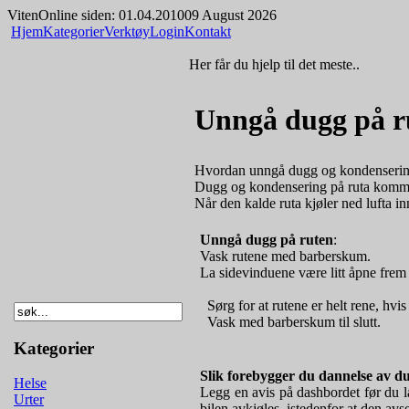
Viten
Online siden: 01.04.2010
09 August 2026
Hjem
Kategorier
Verktøy
Login
Kontakt
Her får du hjelp til det meste..
Unngå dugg på r
Hvordan unngå dugg og kondenserin
Dugg og kondensering på ruta kommer av
Når den kalde ruta kjøler ned lufta inn
Unngå dugg på ruten
:
Vask rutene med barberskum.
La sidevinduene være litt åpne frem 
Sørg for at rutene er helt rene, hvis
Vask med barberskum til slutt.
Kategorier
Slik forebygger du dannelse av d
Helse
Legg en avis på dashbordet før du lås
Urter
bilen avkjøles, istedenfor at den avs