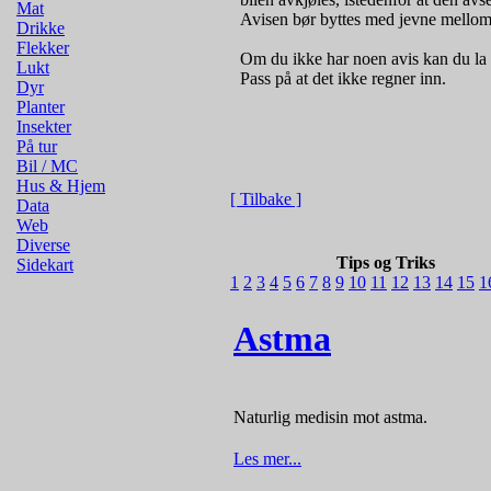
Mat
Avisen bør byttes med jevne mello
Drikke
Flekker
Om du ikke har noen avis kan du la sid
Lukt
Pass på at det ikke regner inn.
Dyr
Planter
Insekter
På tur
Bil / MC
Hus & Hjem
[ Tilbake ]
Data
Web
Diverse
Tips og Triks
Sidekart
1
2
3
4
5
6
7
8
9
10
11
12
13
14
15
1
Astma
Naturlig medisin mot astma.
Les mer...