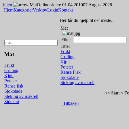
Viten
Mat
Online siden: 01.04.2010
07 August 2026
Hjem
Kategorier
Verktøy
Login
Kontakt
Her får du hjelp til det meste..
Mat
Filter
Tittel
Frukt
Mat
Grilling
Kjøtt
Frukt
Poteter
Grilling
Rense Fisk
Kjøtt
Sjokolade
Poteter
Steking av makrell
Rense fisk
Sjokolade
<< Start
< Fo
Steking av makrell
Sidekart
[ Tilbake ]