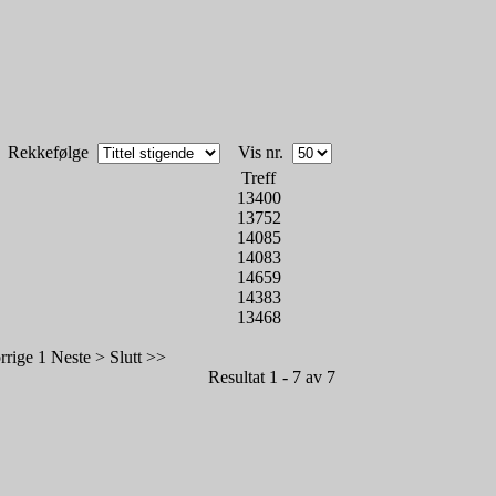
Rekkefølge
Vis nr.
Treff
13400
13752
14085
14083
14659
14383
13468
rrige
1
Neste >
Slutt >>
Resultat 1 - 7 av 7