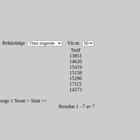
Rekkefølge
Vis nr.
Treff
13851
14620
15419
15158
15296
17115
14273
rrige
1
Neste >
Slutt >>
Resultat 1 - 7 av 7