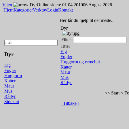
Viten
Dyr
Online siden: 01.04.2010
06 August 2026
Hjem
Kategorier
Verktøy
Login
Kontakt
Her får du hjelp til det meste..
Dyr
Filter
Tittel
Elg
Dyr
Fugler
Huggorm og ormebitt
Elg
Katter
Fugler
Maur
Huggorm
Mus
Katter
Rådyr
Maur
Mus
<< Start
< Fo
Rådyr
Sidekart
[ Tilbake ]