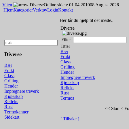
Viten
Diverse
Online siden: 01.04.2010
08 August 2026
Hjem
Kategorier
Verktøy
Login
Kontakt
Her får du hjelp til det meste..
Diverse
Filter
Tittel
Bær
Diverse
Frukt
Glass
Bær
Grilling
Frukt
Hender
Glass
Impregnere treverk
Grilling
Kjøleskap
Hender
Refleks
Impregnere treverk
Rust
Kjøleskap
Termos
Refleks
Rust
<< Start
< Fo
Termokanner
Sidekart
[ Tilbake ]