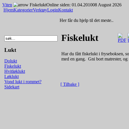
Viten
Fiskelukt
Online siden: 01.04.2010
08 August 2026
Hjem
Kategorier
Verktøy
Login
Kontakt
Her får du hjelp til det meste..
Fiskelukt
Lukt
Har du fått fiskelukt i fryseboksen, s
med en gang. ­ Gni bort matrester, og
Dolukt
Fiskelukt
Hvitløklukt
Løklukt
Vond lukt i rommet?
[ Tilbake ]
Sidekart