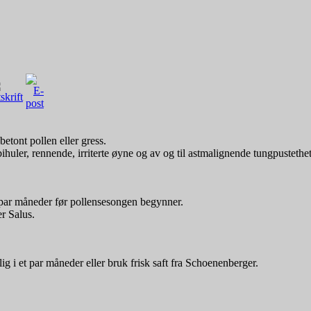
etont pollen eller gress.
bihuler, rennende, irriterte øyne og av og til astmalignende tungpustethet
t par måneder før pollensesongen begynner.
er Salus.
ig i et par måneder eller bruk frisk saft fra Schoenenberger.