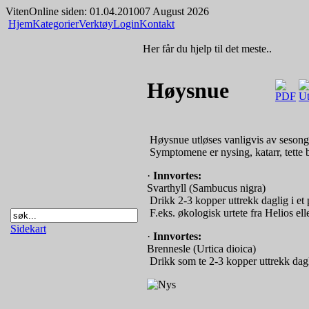
Viten
Online siden: 01.04.2010
07 August 2026
Hjem
Kategorier
Verktøy
Login
Kontakt
Her får du hjelp til det meste..
Høysnue
­ Høysnue utløses vanligvis av sesongb
­ Symptomene er nysing, katarr, tette 
·
Innvortes:
Svarthyll (Sambucus nigra)
­ Drikk 2-3 kopper uttrekk daglig i e
­ F.eks. økologisk urtete fra Helios ell
Sidekart
·
Innvortes:
Brennesle (Urtica dioica)
­ Drikk som te 2-3 kopper uttrekk dagl