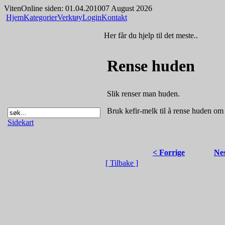
Viten
Online siden: 01.04.2010
07 August 2026
Hjem
Kategorier
Verktøy
Login
Kontakt
Her får du hjelp til det meste..
Rense huden
Slik renser man huden.
Bruk kefir-melk til å rense huden om
Sidekart
< Forrige
Nes
[ Tilbake ]