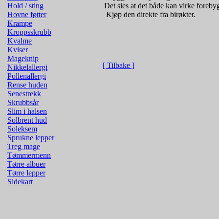
Det sies at det både kan virke forebyg
Hold / sting
­ Kjøp den direkte fra birøkter.
Hovne føtter
Krampe
Kroppsskrubb
Kvalme
Kviser
Mageknip
[ Tilbake ]
Nikkelallergi
Pollenallergi
Rense huden
Senestrekk
Skrubbsår
Slim i halsen
Solbrent hud
Soleksem
Sprukne lepper
Treg mage
Tømmermenn
Tørre albuer
Tørre lepper
Sidekart