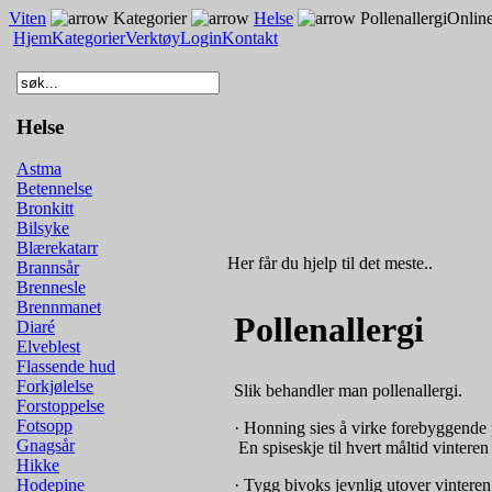
Viten
Kategorier
Helse
Pollenallergi
Online
Hjem
Kategorier
Verktøy
Login
Kontakt
Helse
Astma
Betennelse
Bronkitt
Bilsyke
Blærekatarr
Her får du hjelp til det meste..
Brannsår
Brennesle
Brennmanet
Pollenallergi
Diaré
Elveblest
Flassende hud
Forkjølelse
Slik behandler man pollenallergi.
Forstoppelse
Fotsopp
· Honning sies å virke forebyggende p
Gnagsår
­ En spiseskje til hvert måltid vinter
Hikke
· Tygg bivoks jevnlig utover vintere
Hodepine