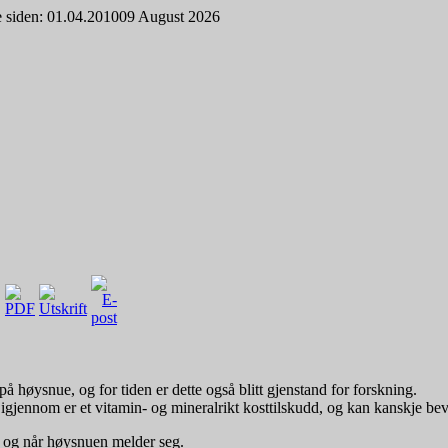
 siden: 01.04.2010
09 August 2026
å høysnue, og for tiden er dette også blitt gjenstand for forskning.
en igjennom er et vitamin- og mineralrikt kosttilskudd, og kan kanskje bev
n og når høysnuen melder seg.