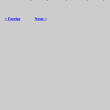
< Forrige
Neste >