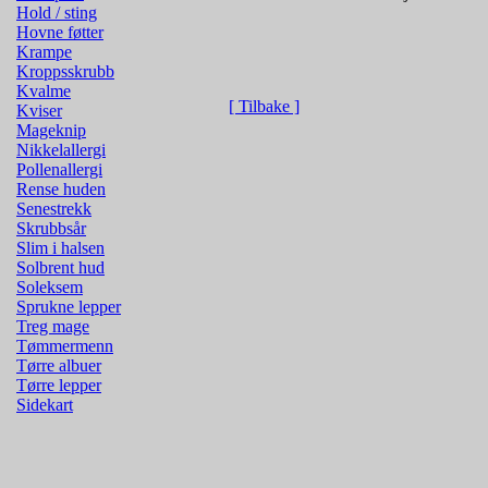
Hold / sting
Hovne føtter
Krampe
Kroppsskrubb
Kvalme
[ Tilbake ]
Kviser
Mageknip
Nikkelallergi
Pollenallergi
Rense huden
Senestrekk
Skrubbsår
Slim i halsen
Solbrent hud
Soleksem
Sprukne lepper
Treg mage
Tømmermenn
Tørre albuer
Tørre lepper
Sidekart