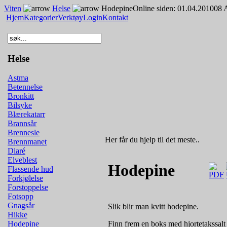
Viten
Helse
Hodepine
Online siden: 01.04.2010
08 
Hjem
Kategorier
Verktøy
Login
Kontakt
Helse
Astma
Betennelse
Bronkitt
Bilsyke
Blærekatarr
Brannsår
Brennesle
Her får du hjelp til det meste..
Brennmanet
Diaré
Elveblest
Hodepine
Flassende hud
Forkjølelse
Forstoppelse
Fotsopp
Gnagsår
Slik blir man kvitt hodepine.
Hikke
Finn frem en boks med hjortetakssalt 
Hodepine