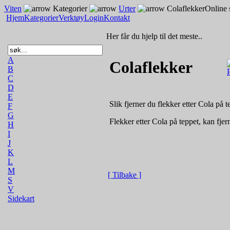
Viten
Kategorier
Urter
Colaflekker
Online 
Hjem
Kategorier
Verktøy
Login
Kontakt
Her får du hjelp til det meste..
A
Colaflekker
B
C
D
E
Slik fjerner du flekker etter Cola på t
F
G
Flekker etter Cola på teppet, kan fjer
H
I
J
K
L
M
[ Tilbake ]
S
V
Sidekart