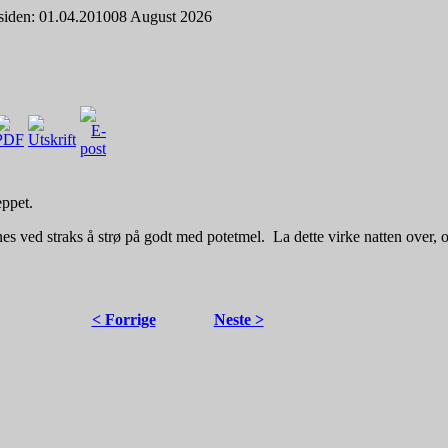
siden: 01.04.2010
08 August 2026
eppet.
nes ved straks å strø på godt med potetmel. ­ La dette virke natten over, 
< Forrige
Neste >