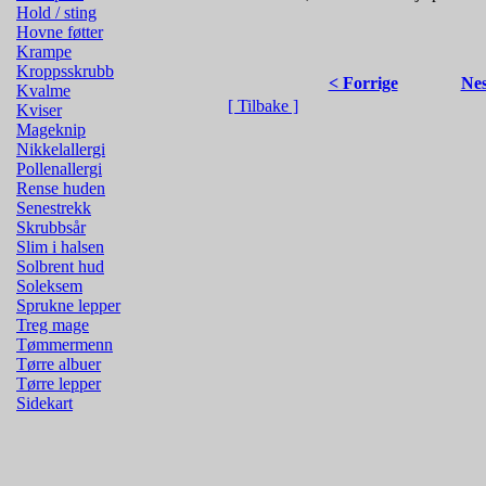
Hold / sting
Hovne føtter
Krampe
Kroppsskrubb
< Forrige
Nes
Kvalme
[ Tilbake ]
Kviser
Mageknip
Nikkelallergi
Pollenallergi
Rense huden
Senestrekk
Skrubbsår
Slim i halsen
Solbrent hud
Soleksem
Sprukne lepper
Treg mage
Tømmermenn
Tørre albuer
Tørre lepper
Sidekart