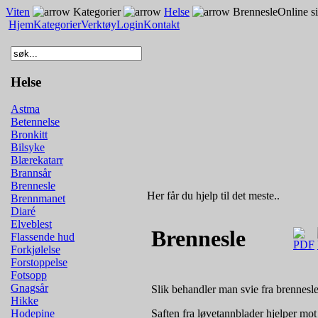
Viten
Kategorier
Helse
Brennesle
Online s
Hjem
Kategorier
Verktøy
Login
Kontakt
Helse
Astma
Betennelse
Bronkitt
Bilsyke
Blærekatarr
Brannsår
Brennesle
Her får du hjelp til det meste..
Brennmanet
Diaré
Elveblest
Brennesle
Flassende hud
Forkjølelse
Forstoppelse
Fotsopp
Gnagsår
Slik behandler man svie fra brennesle
Hikke
Saften fra løvetannblader hjelper mot 
Hodepine