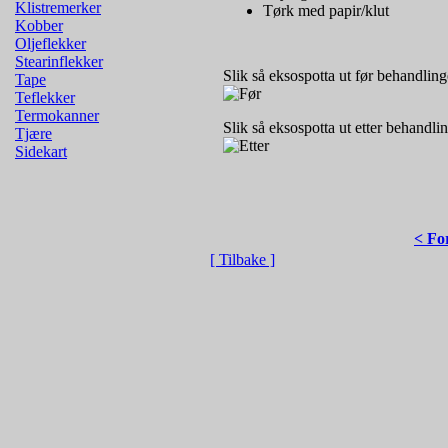
Klistremerker
Tørk med papir/klut
Kobber
Oljeflekker
Stearinflekker
Slik så eksospotta ut før behandling
Tape
Teflekker
Termokanner
Slik så eksospotta ut etter behandli
Tjære
Sidekart
< Fo
[ Tilbake ]