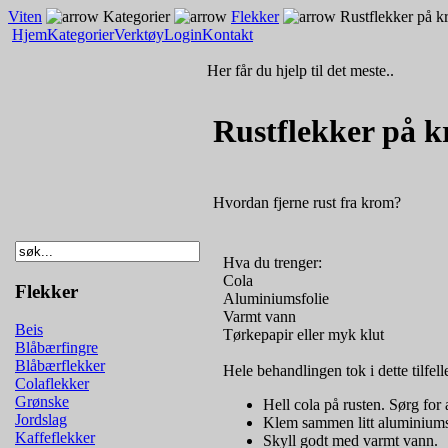
Viten
Kategorier
Flekker
Rustflekker på k
Hjem
Kategorier
Verktøy
Login
Kontakt
Her får du hjelp til det meste..
Rustflekker på 
Hvordan fjerne rust fra krom?
Hva du trenger:
Cola
Flekker
Aluminiumsfolie
Varmt vann
Beis
Tørkepapir eller myk klut
Blåbærfingre
Blåbærflekker
Hele behandlingen tok i dette tilfell
Colaflekker
Grønske
Hell cola på rusten. Sørg for at
Jordslag
Klem sammen litt aluminiumsf
Kaffeflekker
Skyll godt med varmt vann.