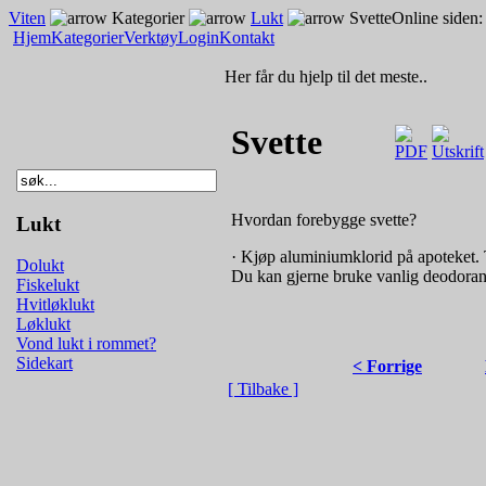
Viten
Kategorier
Lukt
Svette
Online siden:
Hjem
Kategorier
Verktøy
Login
Kontakt
Her får du hjelp til det meste..
Svette
Hvordan forebygge svette?
Lukt
· Kjøp aluminiumklorid på apoteket. 
Dolukt
Du kan gjerne bruke vanlig deodorant 
Fiskelukt
Hvitløklukt
Løklukt
Vond lukt i rommet?
Sidekart
< Forrige
[ Tilbake ]