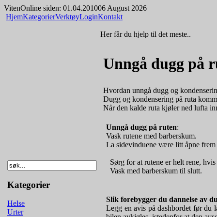
Viten
Online siden: 01.04.2010
06 August 2026
Hjem
Kategorier
Verktøy
Login
Kontakt
Her får du hjelp til det meste..
Unngå dugg på r
Hvordan unngå dugg og kondenserin
Dugg og kondensering på ruta kommer av
Når den kalde ruta kjøler ned lufta inn
Unngå dugg på ruten
:
Vask rutene med barberskum.
La sidevinduene være litt åpne frem 
Sørg for at rutene er helt rene, hvis
Vask med barberskum til slutt.
Kategorier
Slik forebygger du dannelse av d
Helse
Legg en avis på dashbordet før du lås
Urter
bilen avkjøles, istedenfor at den avs