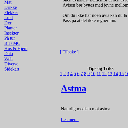
Mat
Avisen bør byttes med jevne mello
Drikke
Flekker
Om du ikke har noen avis kan du la sid
Lukt
Pass på at det ikke regner inn.
Dyr
Planter
Insekter
På tur
Bil / MC
Hus & Hjem
[ Tilbake ]
Data
Web
Diverse
Tips og Triks
Sidekart
1
2
3
4
5
6
7
8
9
10
11
12
13
14
15
1
Astma
Naturlig medisin mot astma.
Les mer...