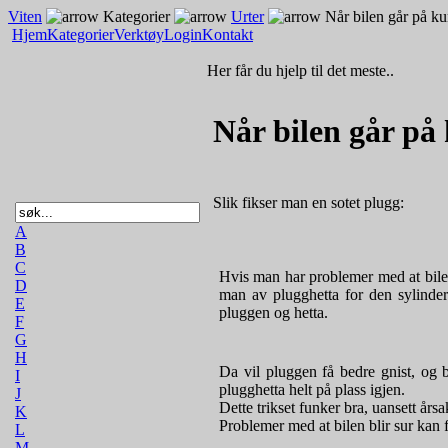
Viten
Kategorier
Urter
Når bilen går på ku
Hjem
Kategorier
Verktøy
Login
Kontakt
Her får du hjelp til det meste..
Når bilen går på 
Slik fikser man en sotet plugg:
A
B
C
Hvis man har problemer med at bilen h
D
man av plugghetta for den sylindere
E
pluggen og hetta.
F
G
H
Da vil pluggen få bedre gnist, og b
I
plugghetta helt på plass igjen.
J
Dette trikset funker bra, uansett årsa
K
Problemer med at bilen blir sur kan f.
L
M