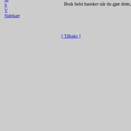
Bruk helst hansker når du gjør dette
S
V
Sidekart
[ Tilbake ]