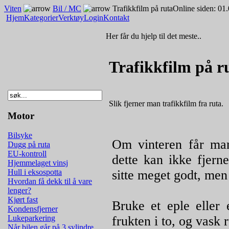
Viten
Bil / MC
Trafikkfilm på ruta
Online siden: 01
Hjem
Kategorier
Verktøy
Login
Kontakt
Her får du hjelp til det meste..
Trafikkfilm på r
Slik fjerner man trafikkfilm fra ruta.
Motor
Bilsyke
Om vinteren får man 
Dugg på ruta
EU-kontroll
dette kan ikke fjern
Hjemmelaget vinsj
sitte meget godt, men 
Hull i eksospotta
Hvordan få dekk til å vare
lenger?
Kjørt fast
Bruke et eple eller e
Kondensfjerner
frukten i to, og vask 
Lukeparkering
Når bilen går på 3 sylindre