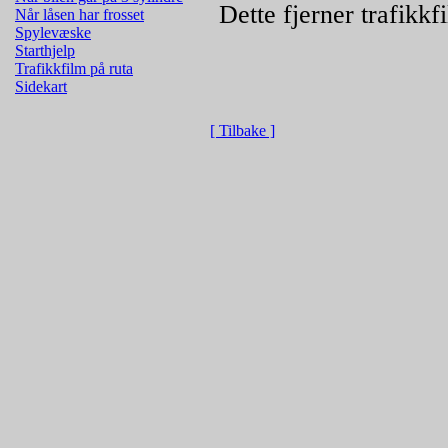
Dette fjerner trafikkf
Når låsen har frosset
Spylevæske
Starthjelp
Trafikkfilm på ruta
Sidekart
[ Tilbake ]