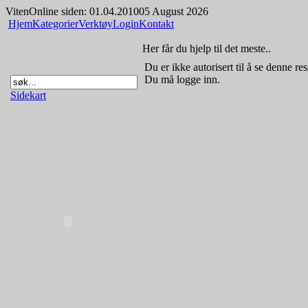
Viten
Online siden: 01.04.2010
05 August 2026
Hjem
Kategorier
Verktøy
Login
Kontakt
Her får du hjelp til det meste..
Du er ikke autorisert til å se denne re
Du må logge inn.
Sidekart