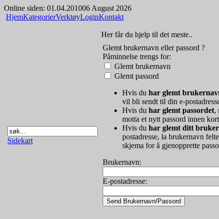
Online siden: 01.04.2010
06 August 2026
Hjem
Kategorier
Verktøy
Login
Kontakt
Her får du hjelp til det meste..
Glemt brukernavn eller passord ?
Påminnelse trengs for:
Glemt brukernavn
Glemt passord
Hvis du
har glemt brukernav
vil bli sendt til din e-postadress
Hvis du
har glemt passordet
,
motta et nytt passord innen kort
Hvis du
har glemt ditt bruke
postadresse, la brukernavn felt
Sidekart
skjema for å gjenopprette passo
Brukernavn:
E-postadresse: