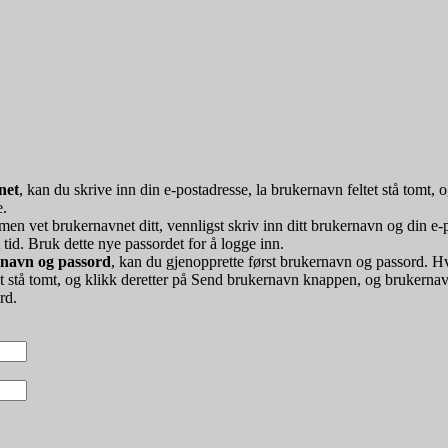
net
, kan du skrive inn din e-postadresse, la brukernavn feltet stå tomt
e.
 men vet brukernavnet ditt, vennligst skriv inn ditt brukernavn og din e
 tid. Bruk dette nye passordet for å logge inn.
rnavn og passord
, kan du gjenopprette først brukernavn og passord. Hv
et stå tomt, og klikk deretter på Send brukernavn knappen, og brukernavn
rd.